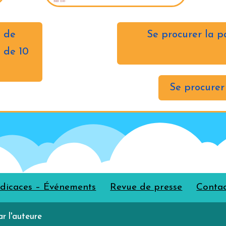
s de
Se procurer la p
l de 10
Se procurer
dicaces – Événements
Revue de presse
Conta
ar l'auteure