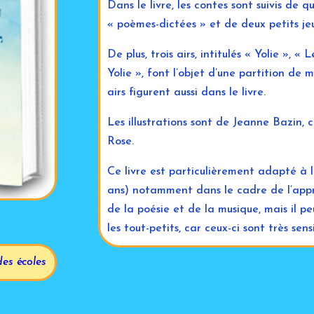
Dans le livre, les contes sont suivis de 
« poèmes-dictées » et de deux petits je
De plus, trois airs, intitulés « Yolie », 
Yolie », font l’objet d’une partition de 
airs figurent aussi dans le livre.
Les illustrations sont de Jeanne Bazin, c
Rose.
Ce livre est particulièrement adapté à l
ans) notamment dans le cadre de l’appre
de la poésie et de la musique, mais il pe
les tout-petits, car ceux-ci sont très sen
des écoles