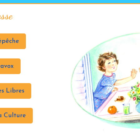
esse
épêche
ravox
es Libres
a Culture