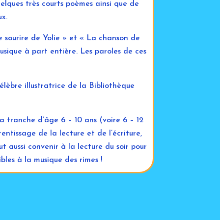
quelques très courts poèmes ainsi que de
ux.
« Le sourire de Yolie » et « La chanson de
musique à part entière. Les paroles de ces
élèbre illustratrice de la Bibliothèque
a tranche d’âge 6 – 10 ans (voire 6 – 12
ntissage de la lecture et de l’écriture,
ut aussi convenir à la lecture du soir pour
sibles à la musique des rimes !