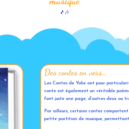
musique
🎵🎶
Des contes en vers…
Les Contes de Yolie ont pour particularit
conte est également un véritable poème. 
font juste une page, d’autres deux ou tro
Par ailleurs, certains contes comporten
petite partition de musique, permettant 