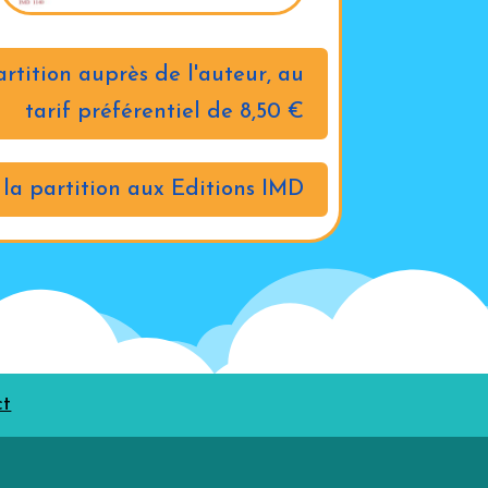
artition auprès de l'auteur, au
tarif préférentiel de 8,50 €
 la partition aux Editions IMD
ct